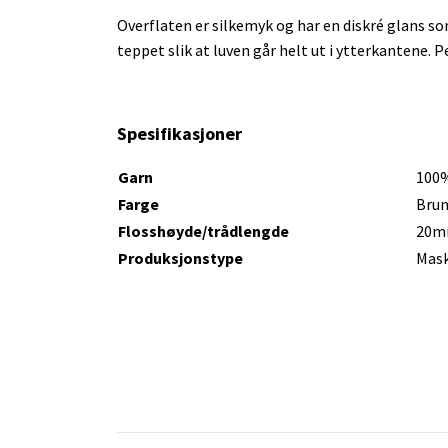
Overflaten er silkemyk og har en diskré glans so
teppet slik at luven går helt ut i ytterkantene.
Spesifikasjoner
Garn
100%
Farge
Brun
Flosshøyde/trådlengde
20
Produksjonstype
Mask