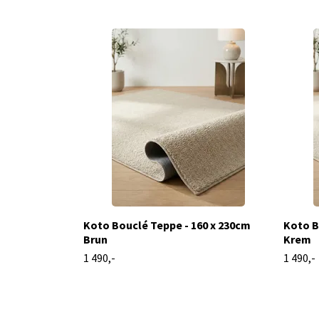
Koto Bouclé Teppe - 160 x 230cm
Koto B
Brun
Krem
1 490,-
1 490,-