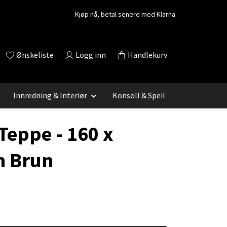
Kjøp nå, betal senere med Klarna
Ønskeliste
Logg inn
Handlekurv
Innredning & Interiør
Konsoll & Speil
Teppe - 160 x
 Brun