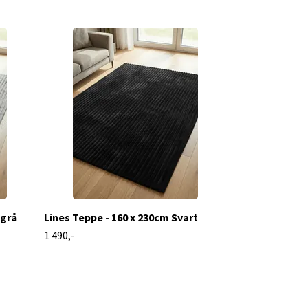
Lines Teppe -
1 490,-
egrå
Lines Teppe - 160 x 230cm Svart
1 490,-