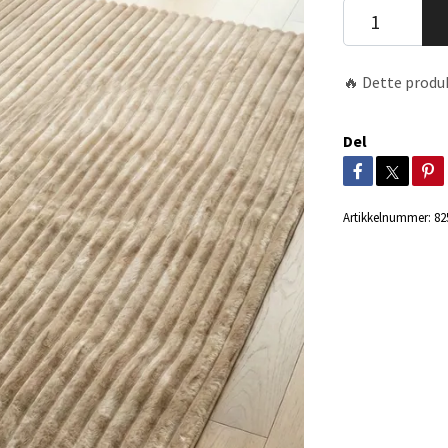
🔥 Dette produk
Del
Artikkelnummer:
82