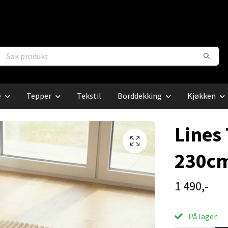
e
Tepper
Tekstil
Borddekking
Kjøkken
Lines 
230cm
1 490,-
På lager.