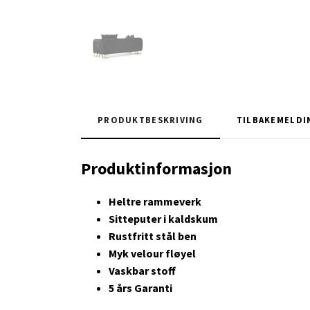
PRODUKTBESKRIVING
TILBAKEMELDI
Produktinformasjon
Heltre rammeverk
Sitteputer i kaldskum
Rustfritt stål ben
Myk velour fløyel
Vaskbar stoff
5 års Garanti