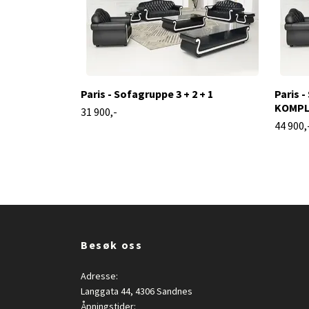
Paris - Sofagruppe 3 + 2 + 1
Paris -
KOMPL
31 900,-
44 900,
Besøk oss
Adresse:
Langgata 44, 4306 Sandnes
Åpningstider: