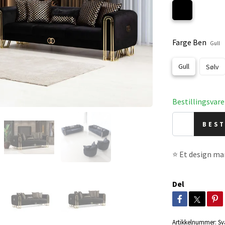
Farge Ben
Gull
Gull
Sølv
Bestillingsvare
BEST
⭐ Et design ma
Del
Artikkelnummer:
Sv