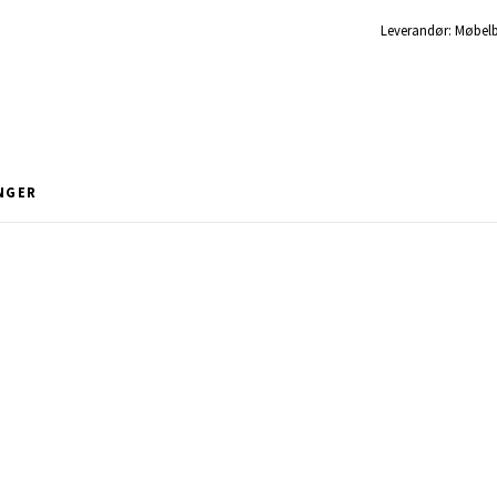
Leverandør:
Møbel
NGER