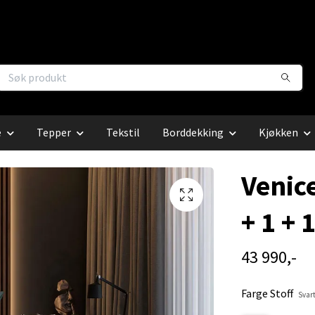
e
Tepper
Tekstil
Borddekking
Kjøkken
Venic
+ 1 + 
43 990,-
Farge Stoff
Svar