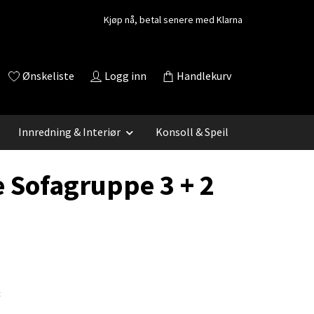
Kjøp nå, betal senere med Klarna
Ønskeliste
Logg inn
Handlekurv
Innredning & Interiør
Konsoll & Speil
e Sofagruppe 3 + 2
1
t