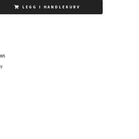
LEGG I HANDLEKURV
905
by