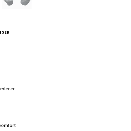
NGER
armlener
ekomfort