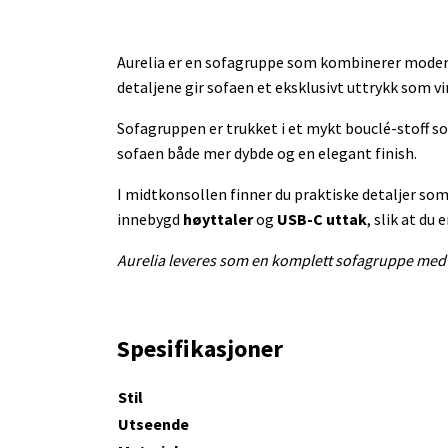
Aurelia er en sofagruppe som kombinerer modern
detaljene gir sofaen et eksklusivt uttrykk som virk
Sofagruppen er trukket i et mykt bouclé-stoff so
sofaen både mer dybde og en elegant finish.
I midtkonsollen finner du praktiske detaljer som
innebygd
høyttaler
og
USB-C uttak
, slik at du
Aurelia leveres som en komplett sofagruppe me
Spesifikasjoner
Stil
Utseende