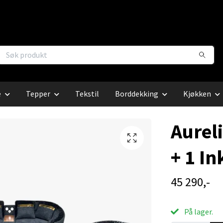
e
Tepper
Tekstil
Borddekking
Kjøkken
Aurel
+ 1 In
45 290,-
På lager.