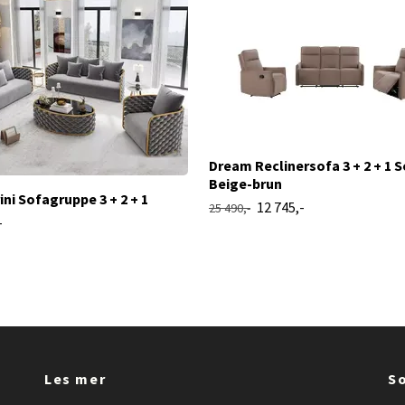
Dream Reclinersofa 3 + 2 + 1 S
Beige-brun
ni Sofagruppe 3 + 2 + 1
12 745,-
25 490,-
-
Les mer
So