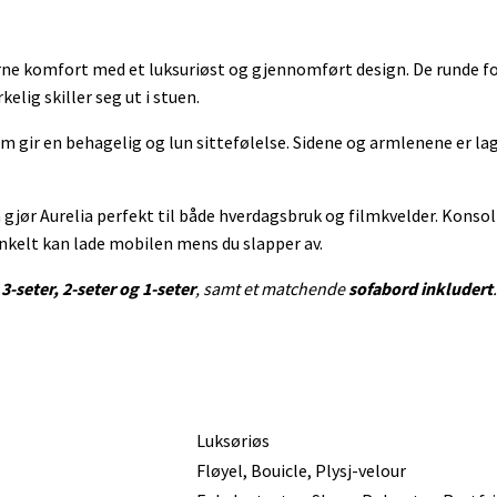
e komfort med et luksuriøst og gjennomført design. De runde fo
elig skiller seg ut i stuen.
m gir en behagelig og lun sittefølelse. Sidene og armlenene er lag
 gjør Aurelia perfekt til både hverdagsbruk og filmkvelder. Konso
 enkelt kan lade mobilen mens du slapper av.
d
3-seter, 2-seter og 1-seter
, samt et matchende
sofabord inkludert
.
Luksøriøs
Fløyel, Bouicle, Plysj-velour