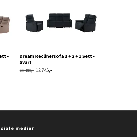
Norway Chester
Mørkebrun - E
19 495,
38 990,-
ett -
Dream Reclinersofa 3 + 2 + 1 Sett -
Svart
12 745,-
25 490,-
siale medier