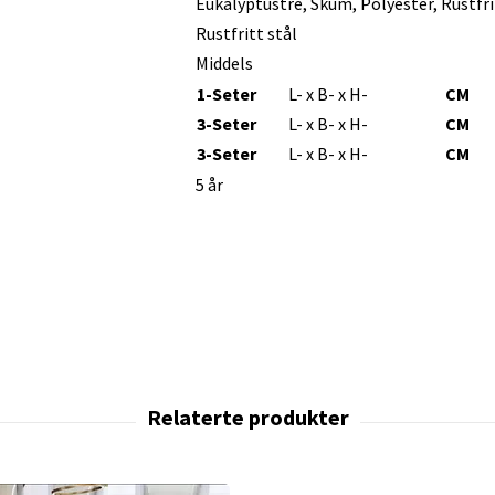
Eukalyptustre, Skum, Polyester, Rustfri
Rustfritt stål
Middels
1-Seter
L- x B- x H-
CM
3-Seter
L- x B- x H-
CM
3-Seter
L- x B- x H-
CM
5 år