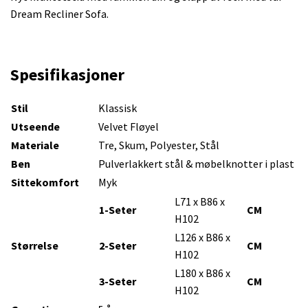
Dream Recliner Sofa.
Spesifikasjoner
Stil
Klassisk
Utseende
Velvet Fløyel
Materiale
Tre, Skum, Polyester, Stål
Ben
Pulverlakkert stål & møbelknotter i plast
Sittekomfort
Myk
L71 x B86 x
1-Seter
CM
H102
L126 x B86 x
Størrelse
2-Seter
CM
H102
L180 x B86 x
3-Seter
CM
H102