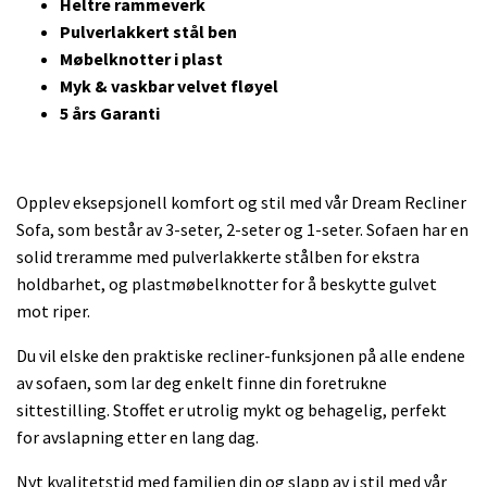
Heltre rammeverk
Pulverlakkert stål ben
Møbelknotter i plast
Myk & vaskbar velvet fløyel
5 års Garanti
Opplev eksepsjonell komfort og stil med vår Dream Recliner
Sofa, som består av 3-seter, 2-seter og 1-seter. Sofaen har en
solid treramme med pulverlakkerte stålben for ekstra
holdbarhet, og plastmøbelknotter for å beskytte gulvet
mot riper.
Du vil elske den praktiske recliner-funksjonen på alle endene
av sofaen, som lar deg enkelt finne din foretrukne
sittestilling. Stoffet er utrolig mykt og behagelig, perfekt
for avslapning etter en lang dag.
Nyt kvalitetstid med familien din og slapp av i stil med vår