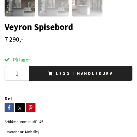
Veyron Spisebord
7 290,-
På lager.
LEGG I HANDLEKURV
Del
Artikkelnummer:
MDL45
Leverandør:
Møbelby