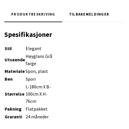
PRODUKTBESKRIVING
TILBAKEMELDINGER
Spesifikasjoner
Stil
Elegant
Høyglans Grå
Utseende
farge
Materiale
Spon, plast
Ben
Spon
L-180cm X B-
Størrelse
100cm X H-
76cm
Pakning
Flatpakket
Graranti
24 måneder