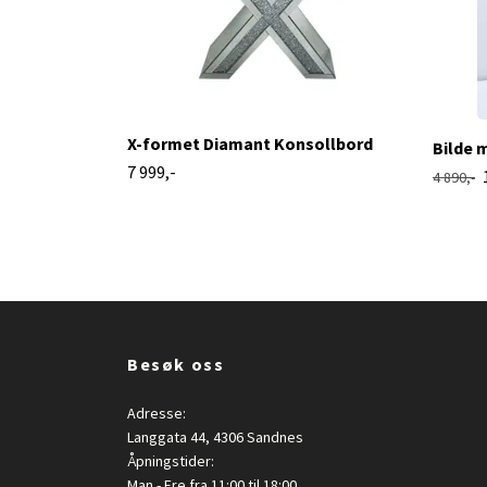
X-formet Diamant Konsollbord
Bilde 
7 999,-
4 890,-
Besøk oss
Adresse:
Langgata 44, 4306 Sandnes
Åpningstider:
Man - Fre fra 11:00 til 18:00