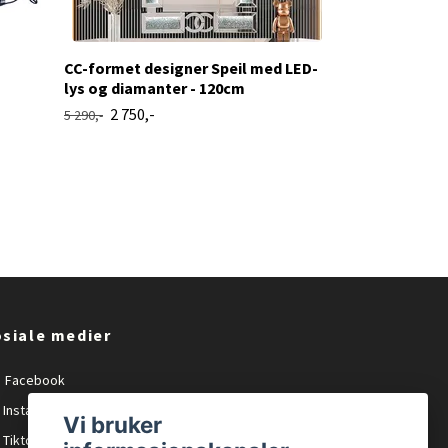
CC-formet designer Speil med LED-
lys og diamanter - 120cm
2 750,-
5 290,-
siale medier
Facebook
Instagram
Vi bruker
Tiktok