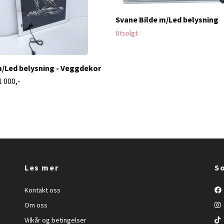
Svane Bilde m/Led belysning
Utsolgt
m/Led belysning - Veggdekor
1 000,-
Les mer
So
Kontakt oss
Om oss
Vilkår og betingelser