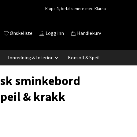
Kjøp nå, betal senere med Klarna
Ønskeliste
Logg inn
Handlekurv
Innredning & Interiør
Konsoll & Speil
isk sminkebord
peil & krakk