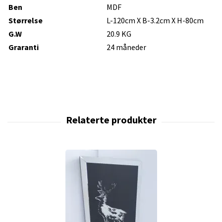
Ben
MDF
Størrelse
L-120cm X B-3.2cm X H-80cm
G.W
20.9 KG
Graranti
24 måneder