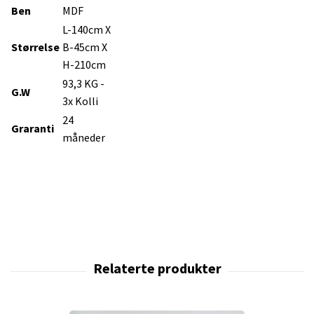
Ben
MDF
L-140cm X
Størrelse
B-45cm X
H-210cm
93,3 KG -
G.W
3x Kolli
24
Graranti
måneder