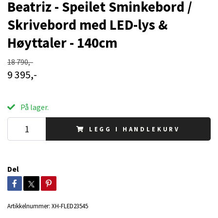
Beatriz - Speilet Sminkebord /
Skrivebord med LED-lys &
Høyttaler - 140cm
18 790,-
9 395,-
På lager.
LEGG I HANDLEKURV
Del
Artikkelnummer:
XH-FLED23545