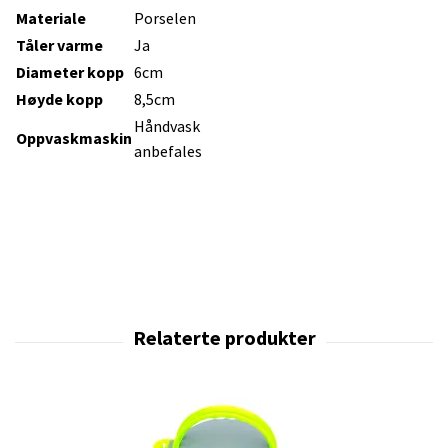
Materiale
Porselen
Tåler varme
Ja
Diameter kopp
6cm
Høyde kopp
8,5cm
Håndvask
Oppvaskmaskin
anbefales