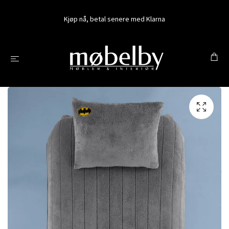
Kjøp nå, betal senere med Klarna